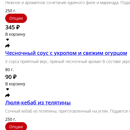
Нежное и ароматное сочетание куриного филе и 
250 г.
Опции
345 ₽
В корзину
Чесночный соус с укропом и свежим 
У соуса приятный вкус, пряный чесночный аромат 
80 г.
90 ₽
В корзину
Люля-кебаб из телятины
Сочный кебаб из телятины, приготовленный на уг
250 г.
Опции