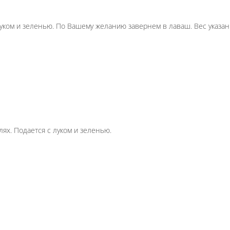
х. Подается c луком и зеленью. По Вашему желанию
енный на углях. Подается с луком и зеленью.