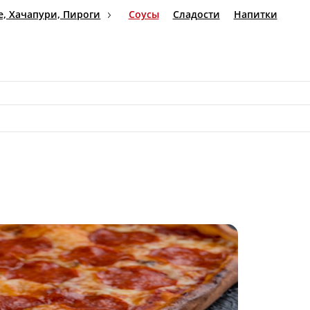
геры
Пиде, Хачапури, Пироги