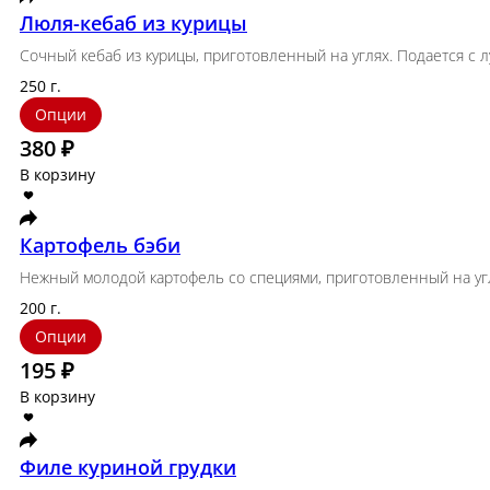
Люля-кебаб из курицы
Сочный кебаб из курицы, приготовленный на угля
250 г.
Опции
380 ₽
В корзину
Картофель бэби
Нежный молодой картофель со специями, приготовл
200 г.
Опции
195 ₽
В корзину
Филе куриной грудки