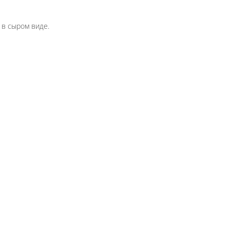
 завернем в лаваш. Вес указан в сыром виде.