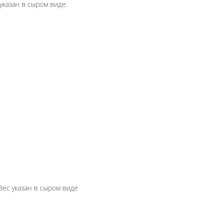
ланию завернем в лаваш. Вес указан в сыром виде
ю можно завернуть в лаваш. Вес указан в сыром ви