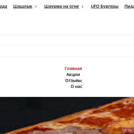
ие блюда
Шашлык
Шаурма на огне
UFO Бур
ля пикника
Главная
Акции
Отзывы
О нас