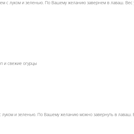
маринада. Подаем c луком и зеленью. По Вашему же
огурцом
В составе укроп и свежие огурцы
лях. Подается c луком и зеленью. По Вашему желани