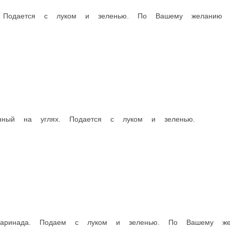
Шаурма на огне
оусы
Сладости
Напитки безалкогольные
Все для пикника