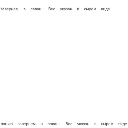
UFO Бургеры
Пиде,