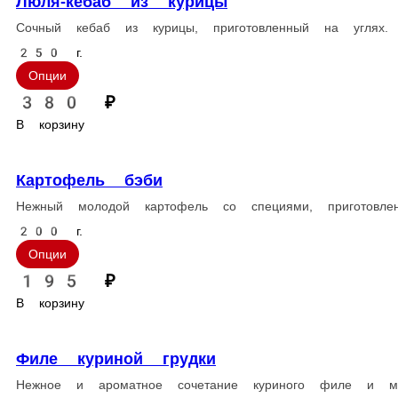
стоим. доставки
Популярное
Салаты и холодные закуски
Горячие блюда
Шашлык
Хачапури, Пироги
С