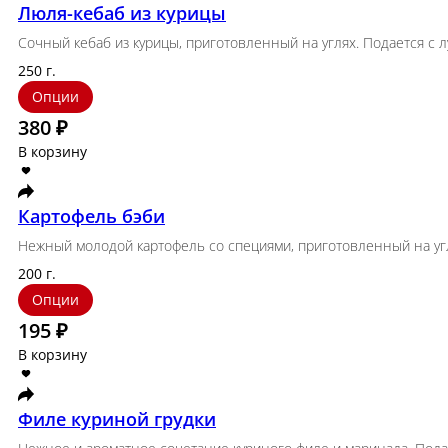
395 ₽
В корзину
Салат «Овощи по-грузински»
Свежий салат из огурцов, помидоров, болгарского 
250 г.
395 ₽
В корзину
Бастурма из свинины
Вяленая свиная вырезка в пряной корочке. Тонкая 
150 г.
Опции
315 ₽
В корзину