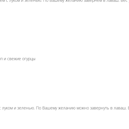
Свежая зелень
й вкус сезона!
Душистый укроп, пряная петрушка и с
120 г.
Опции
215 ₽
В корзину
инкой, и щедрая россыпь свежей зелени.