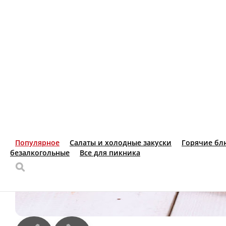
Шампиньоны
Шампиньоны, приготовленные на мангале. В порци
250 г.
Опции
320 ₽
В корзину
Хачапури по- аджарски
Знаменитая лодочка с начинкой из сыра сулугуни 
450 г.
Опции
495 ₽
В корзину
Салаты и холодные закуски