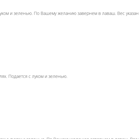
перца, листьев салата и лука с зеленью — под арома
Сыр Чанах
нарезка
Сыр чанах: плотный, в меру солёный, с приятн
150 г.
Опции
220 ₽
В корзину