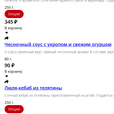
Свежие овощи
Свежие помидоры, огурцы и сладкий перец — чисты
250 г.
Опции
315 ₽
В корзину
Лук маринованый
Кольца лука, пропитанные маринадом с лёгкой кисл
150 г.
Опции
95 ₽
В корзину
Соления из бочонка