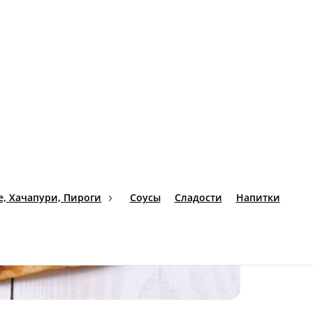
го остроты и пряность трав