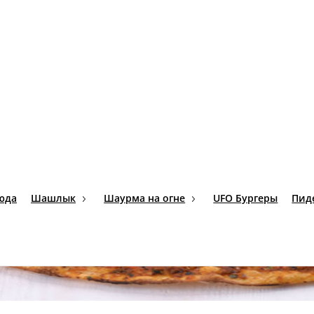
Лаваш армянский
Шашлычный Соус
и 4-5 шт.
-
Легкая кислинка, немно
180 г.
80 г.
75 ₽
90 ₽
В корзину
В корзину
со сливочным маслом и куриным яйцом.