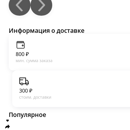
Салат «Хрустящие баклажаны»
Хрустящие баклажаны, сочные томаты, листья сала
текстуру.
300 г.
455 ₽
В корзину
Салат «Хрустящие шампиньоны»
Хрустящие шампиньоны, сочными томатами и листь
330 г.
475 ₽
В корзину
Салат «Цезарь»
Свежие листья салата,черри, сочная куриная грудк
200 г.