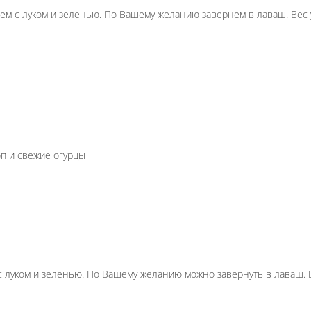
маринада. Подаем c луком и зеленью. По Вашему же
огурцом
В составе укроп и свежие огурцы
лях. Подается c луком и зеленью. По Вашему желани