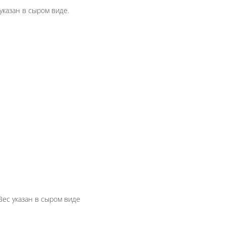
ланию завернем в лаваш. Вес указан в сыром виде
ю можно завернуть в лаваш. Вес указан в сыром ви