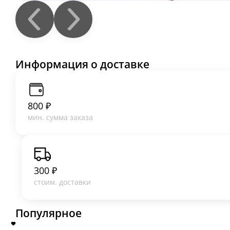
Информация о доставке
800 ₽
мин. сумма заказа
300 ₽
стоим. доставки
Популярное
Салаты и холодные закуски
Горячие блю
пикника