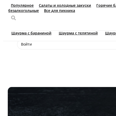
Доставка еды
Киров
22-22-45
Ваш язык
ru
Настройки
Войти