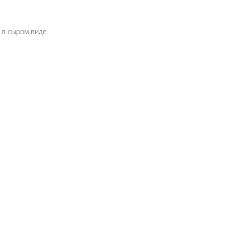
 завернем в лаваш. Вес указан в сыром виде.