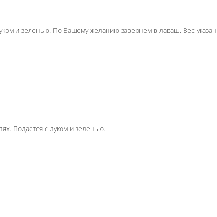
со свининой
Шаурма с курицей
Шаурма с овощами
х. Подается c луком и зеленью. По Вашему желанию
енный на углях. Подается с луком и зеленью.