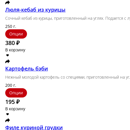
Шаурма с бараниной
Шаурма с телятиной
Шаурма 
Популярное
Люля-кебаб из курицы
Сочный кебаб из курицы, приготовленный на угля
250 г.
Опции
380 ₽
В корзину
Картофель бэби
Нежный молодой картофель со специями, приготовл
200 г.
Опции
195 ₽
В корзину