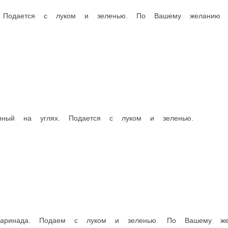
Шаурма на огне
оусы
Сладости
Напитки безалкогольные
Все для пикника