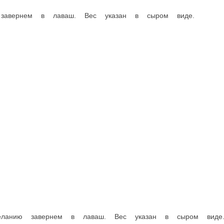
UFO Бургеры
Пиде,