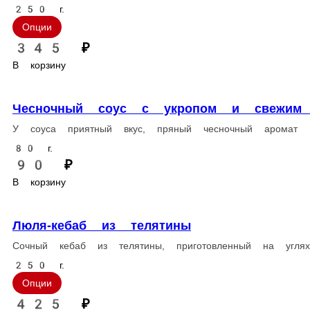
Телятина
Баранина
Свинина
Курица
Ни рыба, ни мясо
Рыба
Популярное
Люля-кебаб из курицы
Сочный кебаб из курицы, приготовленный на углях. Подается c