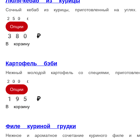
стоим. доставки
Популярное
Салаты и холодные закуски
Горячие блюда
Шашлык
Хачапури, Пироги
С